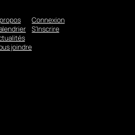
 propos
Connexion
alendrier
S’Inscrire
ctualités
ous joindre