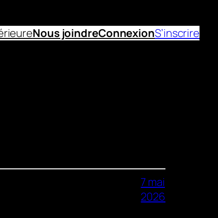
érieure
Nous joindre
Connexion
S’inscrire
7 mai
2026