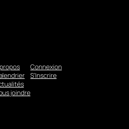
 propos
Connexion
alendrier
S’Inscrire
ctualités
ous joindre