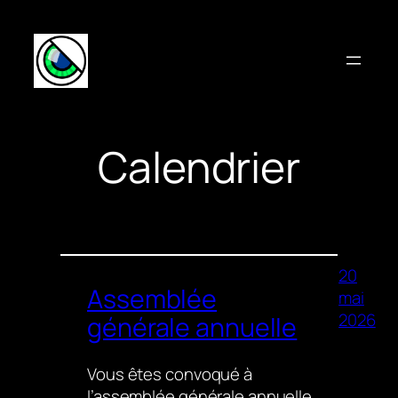
Aller
au
contenu
Calendrier
20
Assemblée
mai
2026
générale annuelle
Vous êtes convoqué à
l’assemblée générale annuelle