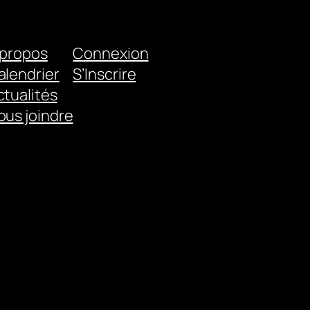
 propos
Connexion
alendrier
S’Inscrire
ctualités
ous joindre